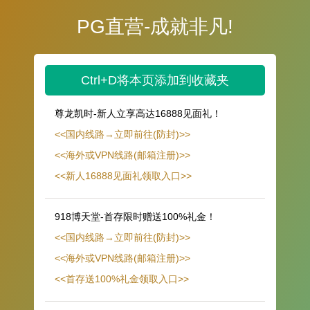
PG直营-成就非凡!
Ctrl+D将本页添加到收藏夹
尊龙凯时-新人立享高达16888见面礼！
<<国内线路→立即前往(防封)>>
<<海外或VPN线路(邮箱注册)>>
<<新人16888见面礼领取入口>>
918博天堂-首存限时赠送100%礼金！
<<国内线路→立即前往(防封)>>
<<海外或VPN线路(邮箱注册)>>
<<首存送100%礼金领取入口>>